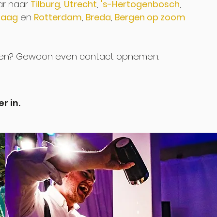
ar naar
Tilburg
,
Utrecht
,
's-Hertogenbosch
,
haag
en
Rotterdam
,
Breda
,
Bergen op zoom
ussen? Gewoon even contact opnemen.
r in.