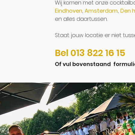
Wij komen met onze cocktailb
Eindhoven
,
Amsterdam
,
Den 
en alles daartussen.
Staat jouw locatie er niet t
Bel 013 822 16 15
Of vul bovenstaand formulie