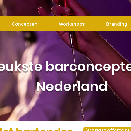
Concepten
Workshops
Branding
leukste barconcept
Nederland
Vraag je offerte n