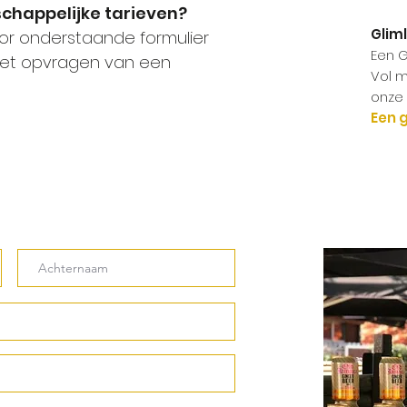
chappelijke tarieven?
Glim
r onderstaande formulier
Een G
 het opvragen van een
Vol m
onze 
Een 