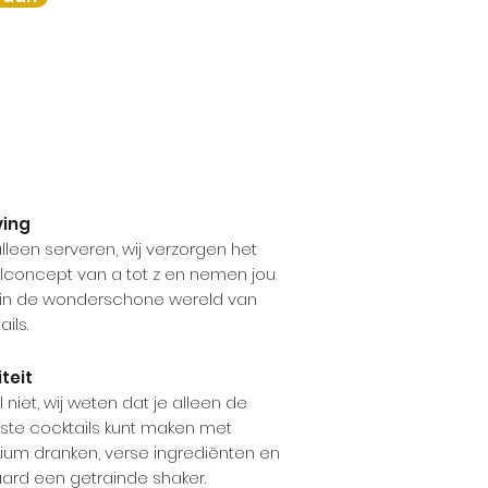
ktail Moves is...
ving
alleen serveren, wij verzorgen het
lconcept van a tot z en nemen jou
in de wonderschone wereld van
ils.
teit
el niet, wij weten dat je alleen de
rste cocktails kunt maken met
um dranken, verse ingrediënten en
aard een getrainde shaker.