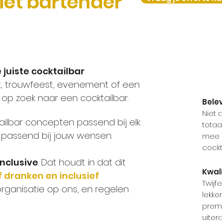
et bartender
 juiste cocktailbar
Coc
st, trouwfeest, evenement of een
op zoek naar een cocktailbar.
Bele
Niet 
ailbar concepten passend bij elk
totaa
passend bij jouw wensen.
mee 
cockta
inclusive
. Dat houdt in dat dit
Kwali
f dranken en inclusief
Twijf
organisatie op ons, en regelen
lekke
premi
uiter