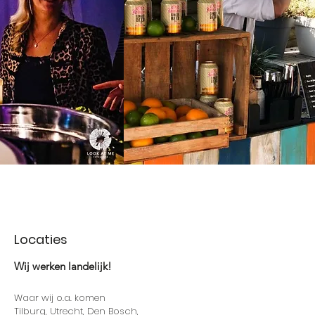
Locaties
Wij werken landelijk!
Waar wij o.a. komen
Tilburg, Utrecht, Den Bosch,