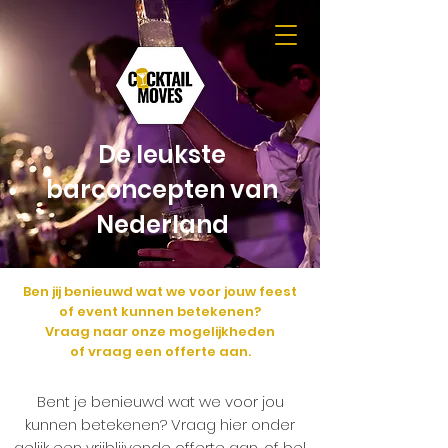
De leukste
barconcepten van
Nederland
Ben jij benieuwd wat we voor jouw feest
of event kunnen betekenen?
Vraag naar onze mogelijkheden
of vraag een offerte aan.
Bent je benieuwd wat we voor jou
kunnen betekenen? Vraag hier onder
gelijk een vrijblijvende offerte aan, of bel