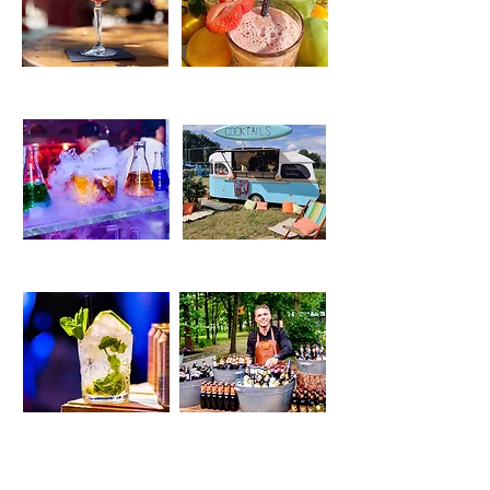
Alcoholvrije cocktails
Smoothiebar
Cocktail Laboratorium
De Cocktail Caravan
Mojito bar
Speciaalbier bar