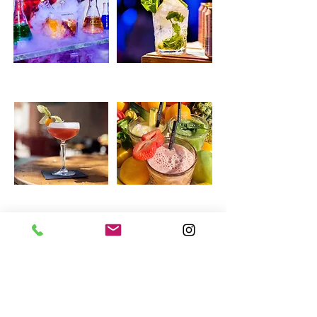
Cocktail Laboratorium
Mojito bar
Alcoholvrije cocktails
Smoothiebar