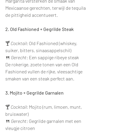
Margarita versterken de smaak van 
Mexicaanse gerechten, terwijl de tequila 
de pittigheid accentueert.
2. Old Fashioned + Gegrilde Steak
🍸 
Cocktail
: Old Fashioned (whiskey, 
suiker, bitters, sinaasappelschil)
🍴 
Gerecht
: Een sappige ribeye steak
De rokerige, zoete tonen van een Old 
Fashioned vullen de rijke, vleesachtige 
smaken van een steak perfect aan.
3. Mojito + Gegrilde Garnalen
🍸 
Cocktail
: Mojito (rum, limoen, munt, 
bruiswater)
🍴 
Gerecht
: Gegrilde garnalen met een 
vleugje citroen