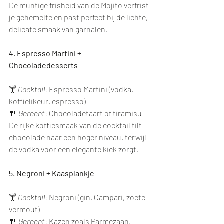
De muntige frisheid van de Mojito verfrist 
je gehemelte en past perfect bij de lichte, 
delicate smaak van garnalen.
4. Espresso Martini + 
Chocoladedesserts
🍸 
Cocktail
: Espresso Martini (vodka, 
koffielikeur, espresso)
🍴 
Gerecht
: Chocoladetaart of tiramisu
De rijke koffiesmaak van de cocktail tilt 
chocolade naar een hoger niveau, terwijl 
de vodka voor een elegante kick zorgt.
5. Negroni + Kaasplankje
🍸 
Cocktail
: Negroni (gin, Campari, zoete 
vermout)
🍴 
Gerecht
: Kazen zoals Parmezaan, 