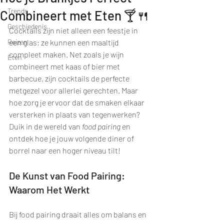
Trends
Combineert met Eten 🍸🍴
Geschiedenis
Cocktails zijn niet alleen een feestje in 
Reizen
een glas; ze kunnen een maaltijd 
compleet maken. Net zoals je wijn 
Eten
combineert met kaas of bier met 
barbecue, zijn cocktails de perfecte 
metgezel voor allerlei gerechten. Maar 
hoe zorg je ervoor dat de smaken elkaar 
versterken in plaats van tegenwerken? 
Duik in de wereld van 
food pairing
 en 
ontdek hoe je jouw volgende diner of 
borrel naar een hoger niveau tilt!
De Kunst van Food Pairing: 
Waarom Het Werkt
Bij food pairing draait alles om balans en 