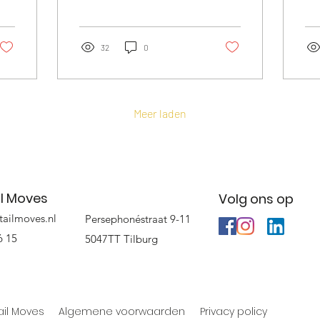
cocktails! Vandaag nemen
har
we je mee op een
vee
sprankelende reis langs...
bru
32
0
Meer laden
l Moves
Volg ons op
tailmoves.nl
Persephonéstraat 9-11
6 15
5047TT Tilburg
ail Moves
Algemene voorwaarden
Privacy policy