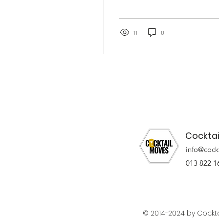
misschien zelfs regen als
eerste in je op. Maar wist je
dat Engeland...
11
0
Cocktai
info@cock
013 822 1
© 2014-2024 by Cockt