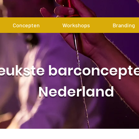
Concepten
Workshops
Branding
Editor
Beheerder
leukste barconcept
0
Volgen
Nederland