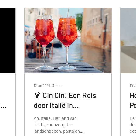
13 jan 2025
∙
3
min.
10 j
🍹 Cin Cin! Een Reis
H
in
door Italië in
P

Cocktails 🍋
M
Ah, Italië. Het land van
De 
e
liefde, zonovergoten
de 
landschappen, pasta en…
coc