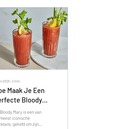
an 2025
∙
2
min.
oe Maak Je Een
erfecte Bloody
ary? 🍅🍹 Recept
Bloody Mary is een van
n Geschiedenis
meest iconische
ktails, geliefd om zijn