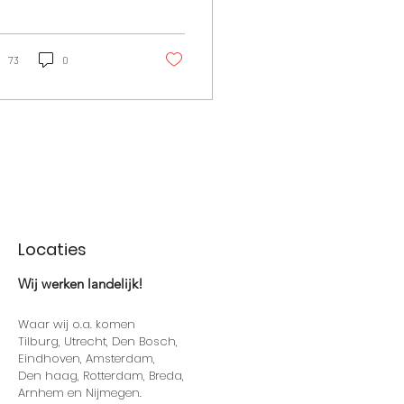
tige smaak en
lzijdigheid. Of je nu een
nch organiseert...
73
0
Locaties
Wij werken landelijk!
Waar wij o.a. komen
Tilburg, Utrecht, Den Bosch,
Eindhoven, Amsterdam,
Den haag, Rotterdam, Breda,
Arnhem en Nijmegen.