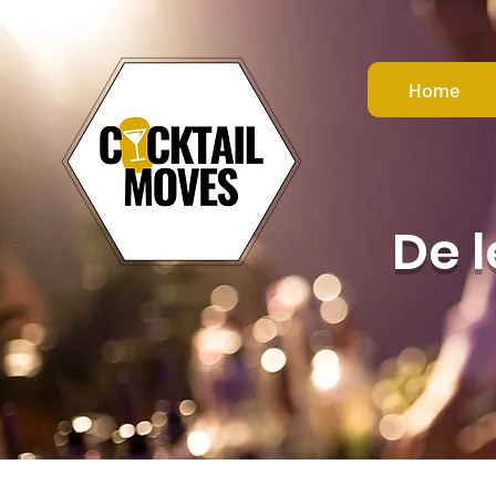
Home
Jorg
Jorg
De 
0
Volgers
Profiel